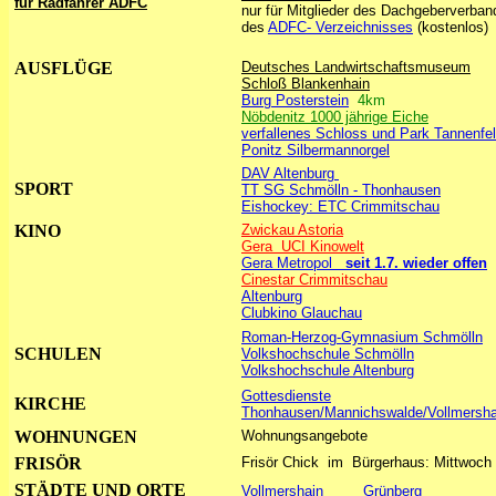
für Radfahrer ADFC
nur für Mitglieder des Dachgeberverban
des
ADFC- Verzeichnisses
(kostenlos)
AUSFLÜGE
Deutsches Landwirtschaftsmuseum
Schloß Blankenhain
Burg Posterstein
4km
Nöbdenitz 1000 jährige Eiche
verfallenes Schloss und Park Tannenfe
Ponitz Silbermannorgel
DAV Altenburg
SPORT
TT SG Schmölln - Thonhausen
Eishockey: ETC Crimmitschau
KINO
Zwickau Astoria
Gera UCI Kinowelt
Gera Metropol
seit 1.7. wieder offen
Cinestar Crimmitschau
Altenburg
Clubkino Glauchau
Roman-Herzog-Gymnasium Schmölln
SCHULEN
Volkshochschule Schmölln
Volkshochschule Altenburg
Gottesdienste
KIRCHE
Thonhausen/Mannichswalde/Vollmersha
WOHNUNGEN
Wohnungsangebote
FRISÖR
Frisör Chick im Bürgerhaus: Mittwoch 
STÄDTE UND ORTE
Vollmershain
Grünberg