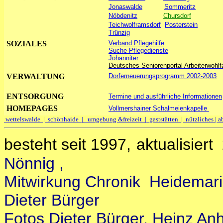
Jonaswalde
Sommeritz
Nöbdenitz
Chursdorf
Teichwolframsdorf
Posterstein
Trünzig
SOZIALES
Verband Pflegehilfe
Suche Pflegedienste
Johanniter
Deutsches Seniorenportal Arbeiterwohlf
VERWALTUNG
Dorferneuerungsprogramm 2002-2003
ENTSORGUNG
Termine und ausführliche Informationen
HOMEPAGES
Vollmershainer Schalmeienkapelle
wettelswalde |
schönhaide |
umgebung &freizeit |
gaststätten |
nützliches |
a
besteht seit 1997,
aktualisiert
Nönnig ,
Mitwirkung Chronik Heidemari
Dieter Bürger
Fotos Dieter Bürger, Heinz An