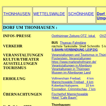
THONHAUSEN
WETTELSWALDE
SCHÖNHAIDE
Dorf 
Umg
DORF UM THONHAUSEN :
INFOS /PRESSE
Ostthüringer Zeitung OTZ lokal
OVZ
BUS
Thuesac-Fahrpläne
VERKEHR
nächste Tankstelle Shell Schmölln 5 
S-BAHN-VERBINDUNG LEIPZIG
VERANSTALTUNGEN
Veranstaltungen und Tourismus in Thür
Posterstein: Veranstaltungen
KULTUR/THEATER
https://www.marlenehofmann.de/
AUSSTELLUNGEN
Verantstaltungen in Altenburg
TOURISMUS
Verantaltungen in Thüringen
Museen im Altenburger Land
ERHOLUNG
Vollmershain Freibad, 4 km
Mannichswalde Freibad, 4 km
Koberbachtalsperre, 10 km
Eisstadion Crimmitschau, 7 km
ÜBERNACHTUNGEN
Fischerhof Mannichswalde
Hotel "Cafe Baum"
Thonhausen: